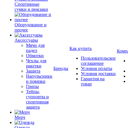
Спортивные
сумки и рюкзаки
Оборудование и
прочее
Аксессуары
Мячи для
Как купить
падел
Комп
Обмотки
Пользовательское
Чехлы для
соглашение
ракетки
Бренды
Условия оплаты
Защита
Условия доставки
Напульсники
Гарантия на
и повязки
товар
Грипы
Тейпы,
суппорты и
спортивная
защита
Мерч
Одежда