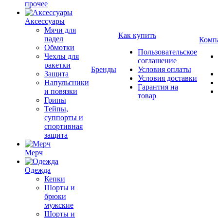
прочее
Аксессуары
Мячи для
Как купить
падел
Комп
Обмотки
Пользовательское
Чехлы для
соглашение
ракетки
Бренды
Условия оплаты
Защита
Условия доставки
Напульсники
Гарантия на
и повязки
товар
Грипы
Тейпы,
суппорты и
спортивная
защита
Мерч
Одежда
Кепки
Шорты и
брюки
мужские
Шорты и