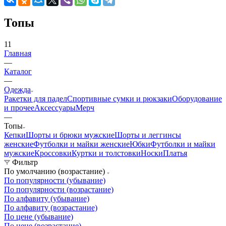
Топы
11
Главная
—
Каталог
—
Одежда
Ракетки для падел
Спортивные сумки и рюкзаки
Оборудование
и прочее
Аксессуары
Мерч
—
Топы
Кепки
Шорты и брюки мужские
Шорты и леггинсы
женские
Футболки и майки женские
Юбки
Футболки и майки
мужские
Кроссовки
Куртки и толстовки
Носки
Платья
Фильтр
По умолчанию (возрастание)
По популярности (убывание)
По популярности (возрастание)
По алфавиту (убывание)
По алфавиту (возрастание)
По цене (убывание)
По цене (возрастание)