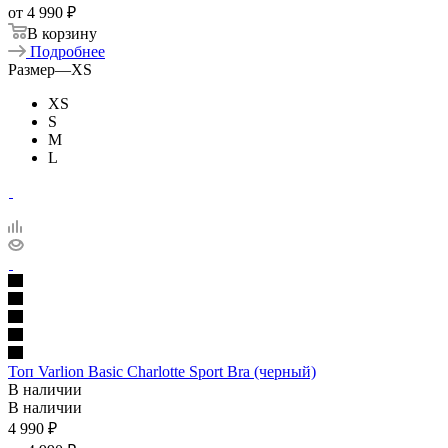
от
4 990 ₽
В корзину
Подробнее
Размер
—
XS
XS
S
M
L
Топ Varlion Basic Charlotte Sport Bra (черный)
В наличии
В наличии
4 990
₽